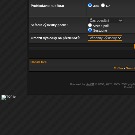
Prohledávat subfóra:
Ano
Ne
Seřadit výsledky podle:
Vzestupně
Sestupně
Omezit výsledky na předchozí:
Obsah fóra
Trička
•
Samo
Powered by
phpBB
© 2000, 2002, 2005, 2007 php
Kontakt: