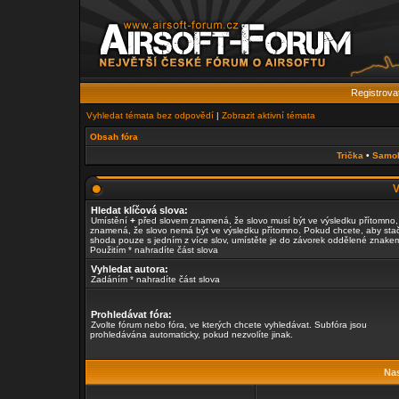
Registrova
Vyhledat témata bez odpovědí
|
Zobrazit aktivní témata
Obsah fóra
Trička
•
Samo
V
Hledat klíčová slova:
Umístění
+
před slovem znamená, že slovo musí být ve výsledku přítomno
znamená, že slovo nemá být ve výsledku přítomno. Pokud chcete, aby stač
shoda pouze s jedním z více slov, umístěte je do závorek oddělené znak
Použitím * nahradíte část slova
Vyhledat autora:
Zadáním * nahradíte část slova
Prohledávat fóra:
Zvolte fórum nebo fóra, ve kterých chcete vyhledávat. Subfóra jsou
prohledávána automaticky, pokud nezvolíte jinak.
Nas